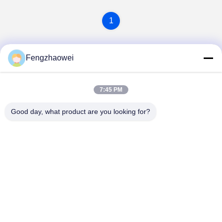
1
Fengzhaowei
7:45 PM
Good day, what product are you looking for?
Shenzhen Fengzhaowei Technology Co.,Ltd
zhaowei0012022@163.com
86-755-84652995
2/F, NO.A4 BILDING, HEKAN INDUSTRIALE ZONE, WHE
ROAD, BANTIAN TOWN LONGGANG DISTRICT
SHENZHEN, GUANGDONG, CHINA