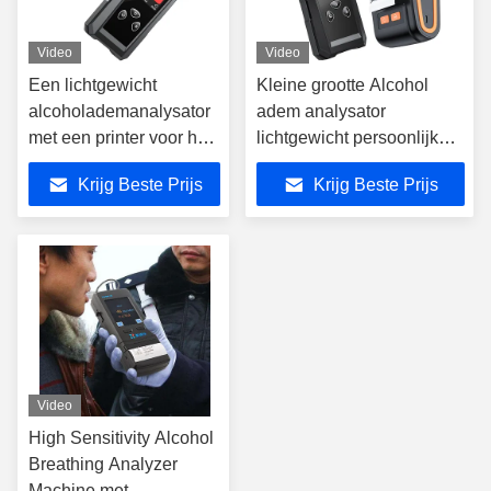
Video
Video
Een lichtgewicht
Kleine grootte Alcohol
alcoholademanalysator
adem analysator
met een printer voor het
lichtgewicht persoonlijke
opslaan van 200000
bloed alcohol tester
Krijg Beste Prijs
Krijg Beste Prijs
testgegevens
Video
High Sensitivity Alcohol
Breathing Analyzer
Machine met