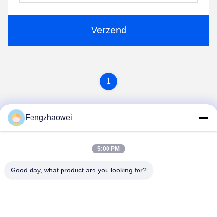
Verzend
1
Fengzhaowei
5:00 PM
Good day, what product are you looking for?
Shenzhen Fengzhaowei Technology Co.,Ltd
zhaowei0012022@163.com
86-755-84652995