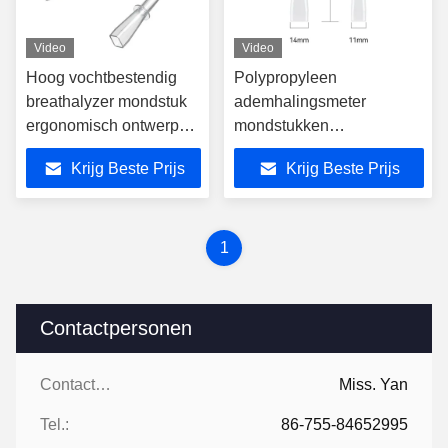
Video
Video
Hoog vochtbestendig
Polypropyleen
breathalyzer mondstuk
ademhalingsmeter
ergonomisch ontwerp
mondstukken
standaard
Ergonomisch ontwerp voor
Krijg Beste Prijs
Krijg Beste Prijs
duurzaamheid
chemische toepassingen
1
Contactpersonen
Contactpersonen:
Miss. Yan
Tel.:
86-755-84652995