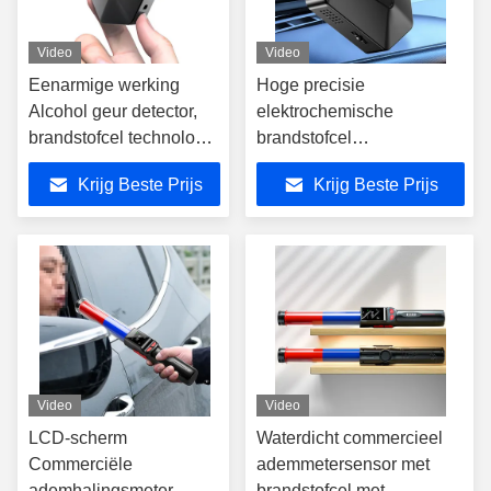
Video
Video
Eenarmige werking
Hoge precisie
Alcohol geur detector,
elektrochemische
brandstofcel technologie
brandstofcel
Breathalyzer
ademhalingsmeter
Krijg Beste Prijs
Krijg Beste Prijs
gegevensopslag 100 tests
met LCD-scherm
Video
Video
LCD-scherm
Waterdicht commercieel
Commerciële
ademmetersensor met
ademhalingsmeter
brandstofcel met