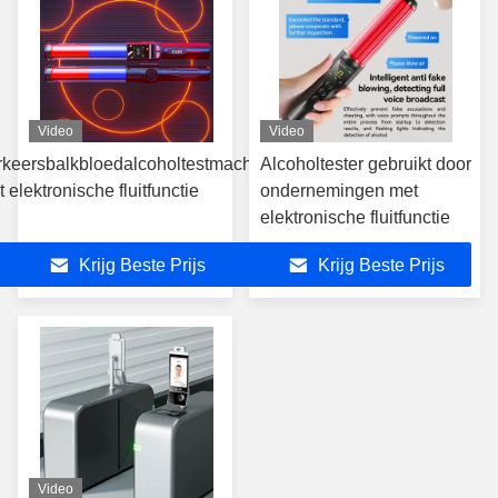
Video
Video
rkeersbalkbloedalcoholtestmachine
Alcoholtester gebruikt door
 elektronische fluitfunctie
ondernemingen met
elektronische fluitfunctie
Krijg Beste Prijs
Krijg Beste Prijs
Video