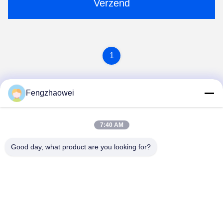
Verzend
1
Fengzhaowei
7:40 AM
Good day, what product are you looking for?
Shenzhen Fengzhaowei Technology Co.,Ltd
zhaowei0012022@163.com
86-755-84652995
2/F, NO.A4 BILDING, HEKAN INDUSTRIALE ZONE, WHE