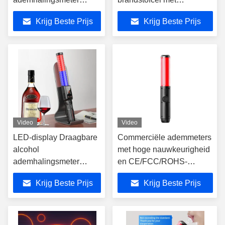
Baton Type
geluidsoproepen
Krijg Beste Prijs
Krijg Beste Prijs
Elektrochemische
brandstofcel
ademhalingsmeter
Video
Video
LED-display Draagbare
Commerciële ademmeters
alcohol
met hoge nauwkeurigheid
ademhalingsmeter
en CE/FCC/ROHS-
Handheld Drunken
certificaat
Krijg Beste Prijs
Krijg Beste Prijs
Check Baton