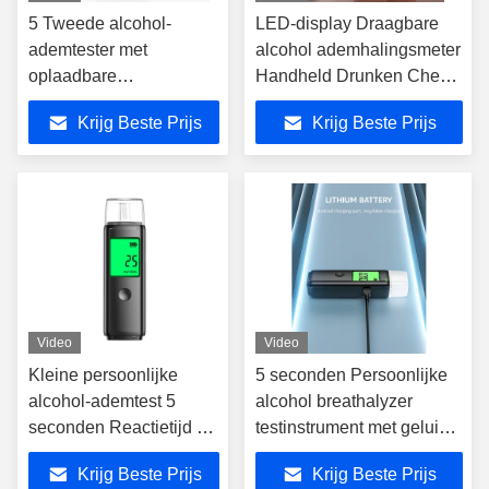
5 Tweede alcohol-
LED-display Draagbare
ademtester met
alcohol ademhalingsmeter
oplaadbare
Handheld Drunken Check
lithiumbatterie
Baton
Krijg Beste Prijs
Krijg Beste Prijs
Video
Video
Kleine persoonlijke
5 seconden Persoonlijke
alcohol-ademtest 5
alcohol breathalyzer
seconden Reactietijd Mr
testinstrument met geluid
Black05
alarm
Krijg Beste Prijs
Krijg Beste Prijs