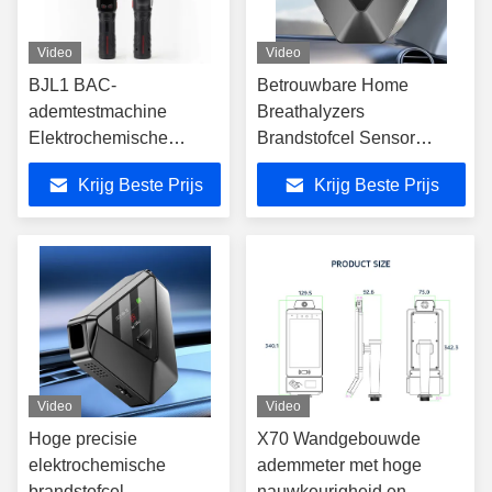
Video
Video
BJL1 BAC-
Betrouwbare Home
ademtestmachine
Breathalyzers
Elektrochemische
Brandstofcel Sensor
brandstofcel sensor
Breathalyzer Voor BAC
Krijg Beste Prijs
Krijg Beste Prijs
Detectie
Video
Video
Hoge precisie
X70 Wandgebouwde
elektrochemische
ademmeter met hoge
brandstofcel
nauwkeurigheid en