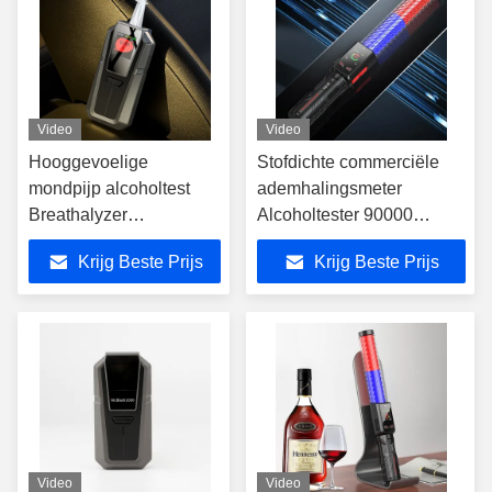
Video
Video
Hooggevoelige
Stofdichte commerciële
mondpijp alcoholtest
ademhalingsmeter
Breathalyzer
Alcoholtester 90000
detectiebereik 0,00-400
Testrecords BJL1
Krijg Beste Prijs
Krijg Beste Prijs
mg/100 ml
Video
Video