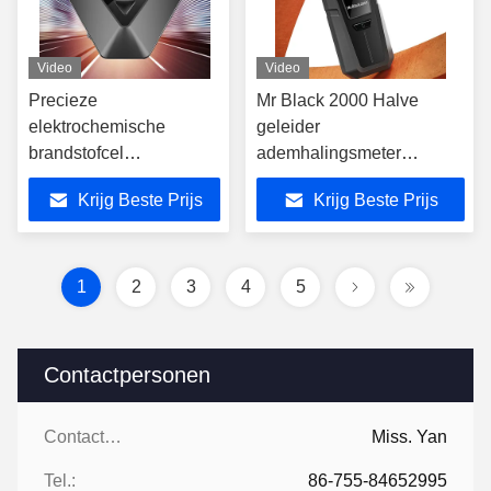
Video
Video
Precieze
Mr Black 2000 Halve
elektrochemische
geleider
brandstofcel
ademhalingsmeter
ademhalingsmeter
Intuïtieve effectieve
Krijg Beste Prijs
Krijg Beste Prijs
Draagbaar met één
detectie Home BAC
sleutel
testers
1
2
3
4
5
Contactpersonen
Contactpersonen:
Miss. Yan
Tel.:
86-755-84652995