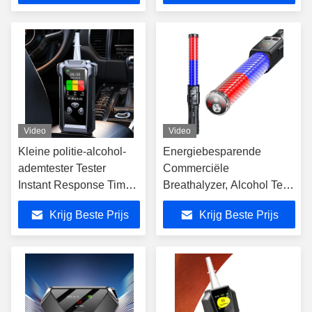
Video
Video
Kleine politie-alcohol-
Energiebesparende
ademtester Tester
Commerciële
Instant Response Time
Breathalyzer, Alcohol Test
Met LCD-scherm
Breathalyzer Met 90000
Krijg Beste Prijs
Krijg Beste Prijs
Test Records