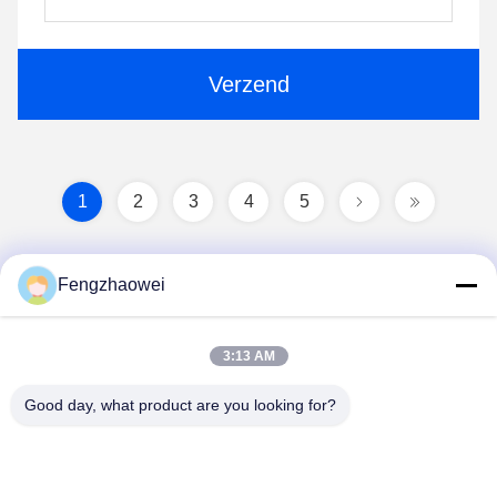
Verzend
1
2
3
4
5
Fengzhaowei
3:13 AM
Good day, what product are you looking for?
Shenzhen Fengzhaowei Technology Co.,Ltd
zhaowei0012022@163.com