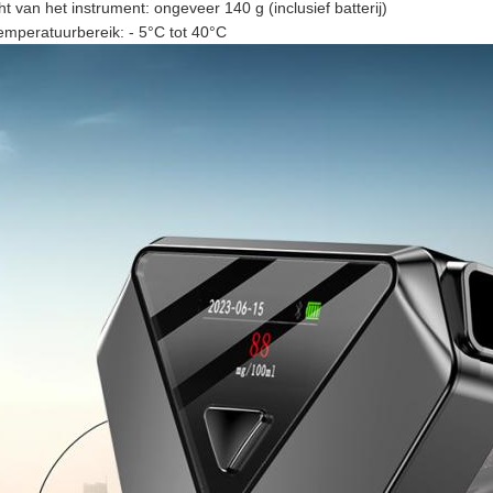
t van het instrument: ongeveer 140 g (inclusief batterij)
mperatuurbereik: - 5°C tot 40°C