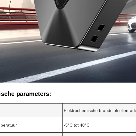
ische parameters:
Elektrochemische brandstofcellen-a
peratuur
-5°C tot 40°C