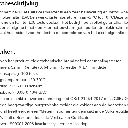
tbeschrijving:
ochemical Fuel Cell Breathalyzer is een zeer nauwkeurig en betrouwba
holgehalte (BAC).en werkt bij temperaturen van -5 °C tot 40 °CDeze br
tterie en kan tot 100 tests opslaan.Het bedrijf heeft volledige onafhank
zer is uitgerust met een zeer betrouwbare geïmporteerde elektrochem
eaal hulpmiddel voor het testen en controleren van het alcoholgehalte i
rken:
an het product: elektrochemische brandstofcel ademhalingsmeter
ngen: 52 mm (lengte) X 64,5 mm (breedte) X 17 mm (dikte)
ensopslag: 100 tests
ngstemperatuur: -20-70°C
ding: :0.96 LCD scherm
iebereik: 0,00-0,40% BAC
ector is strikt in overeenstemming met GB/T 21254-2017 en JJG657-2
 een hoogwaardige burgeralcoholmelder die voldoet aan de behoeften va
drijf heeft eerder een "Meten instrumenten gemaakt in de Volksrepubli
's Traffic Research Institute Verification Certificate
ven IS09001:2008 kwaliteitssysteemcertificering