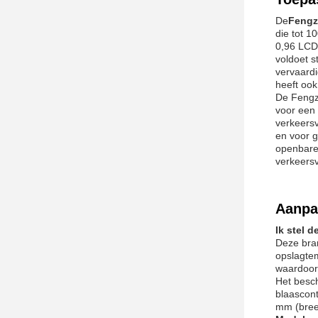
De
Fengz
die tot 1
0,96 LCD
voldoet 
vervaardi
heeft ook
De Fengz
voor een 
verkeersv
en voor g
openbare 
verkeersv
Aanpa
Ik stel 
Deze bran
opslagtem
waardoor
Het besch
blaascont
mm (bree