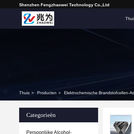
Shenzhen Fengzhaowei Technology Co.,Ltd
Thui
Thuis
>
Producten
>
Elektrochemische Brandstofcellen-A
Categorieën
Persoonlijke Alcohol-