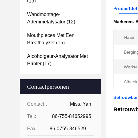
(19)
Productdet
Wandmontage-
Ademmetalysator
(12)
Markeren:
B
Mouthpieces Met Een
Naam:
Breathalyzer
(15)
Bergin
Alcoholgeur-Analysator Met
Printer
(17)
Werkte
Afbeeld
Contactpersonen
Betrouwbare
Contactpersonen:
Miss. Yan
Betrouwb
Tel.:
86-755-84652995
Fax:
86-0755-84652995