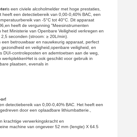
ter
is een civiele alcoholmelder met hoge prestaties,
Het heeft een detectiebereik van 0,00-0,40% BAC, een
peratuurbereik van -5°C tot 40°C. Dit apparaat
06,en heeft de vergunning "Meesinstrumenten
n het Ministerie van Openbare Veiligheid verkregen en
n 2,5 seconden (stroom: ≥ 20L/min).
 een betrouwbaar en nauwkeurig apparaat, perfect
gezondheid en veiligheid,openbare veiligheid, en
oals DUI-controleposten en ademtoetsen aan de weg,
p werkplekkenHet is ook geschikt voor gebruik in
are plaatsen, evenals in
or!
een detectiebereik van 0,00-0,40% BAC. Het heeft een
gedreven door een oplaadbare lithiumbatterie.,
n krachtige verwerkingskracht en
 kleine machine van ongeveer 52 mm (lengte) X 64.5