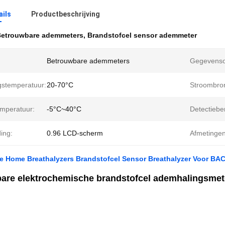
ails
Productbeschrijving
etrouwbare ademmeters
,
Brandstofcel sensor ademmeter
Betrouwbare ademmeters
Gegevenso
gstemperatuur:
20-70°C
Stroombro
mperatuur:
-5°C~40°C
Detectieber
ing:
0.96 LCD-scherm
Afmetingen
 Home Breathalyzers Brandstofcel Sensor Breathalyzer Voor BAC
are elektrochemische brandstofcel ademhalingsmete