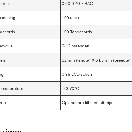
bereik
0.00-0.40% BAC
sopslag
100 tests
srecords
100 Testrecords
iecyclus
6-12 maanden
gen
52 mm (lengte) X 64,5 mm (breedte) 
ng
0.96 LCD scherm
stemperatuur
-20-70°C
ron
Oplaadbare lithiumbatterijen
ssingen: