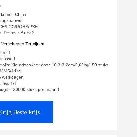
s
rkomst: China
engzhaowei
g: CE/FCC/ROHS/PSE
 De heer Black 2
t Verschepen Termijnen
tal: 1
iscussed
tails: Kleurdoos /per doos 10,3*3*2cm/0,03kg/150 stuks
38*45/14kg
35 werkdagen
ties: T/T
mogen: 20000 stuks per maand
Krijg Beste Prijs