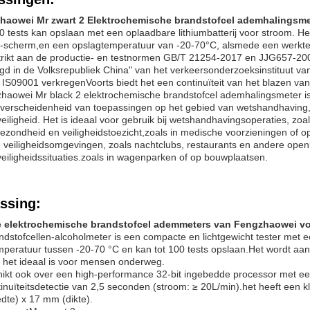
haowei Mr zwart 2 Elektrochemische brandstofcel ademhalingsme
00 tests kan opslaan met een oplaadbare lithiumbatterij voor stroom. 
-scherm,en een opslagtemperatuur van -20-70°C, alsmede een werktem
strikt aan de productie- en testnormen GB/T 21254-2017 en JJG657-20
gd in de Volksrepubliek China" van het verkeersonderzoeksinstituut va
 IS09001 verkregenVoorts biedt het een continuïteit van het blazen va
haowei Mr black 2 elektrochemische brandstofcel ademhalingsmeter is
verscheidenheid van toepassingen op het gebied van wetshandhaving, 
eiligheid. Het is ideaal voor gebruik bij wetshandhavingsoperaties, z
ezondheid en veiligheidstoezicht,zoals in medische voorzieningen of o
veiligheidsomgevingen, zoals nachtclubs, restaurants en andere openb
eiligheidssituaties.zoals in wagenparken of op bouwplaatsen.
ssing:
de elektrochemische brandstofcel ademmeters van Fengzhaowei vo
dstofcellen-alcoholmeter is een compacte en lichtgewicht tester met 
peratuur tussen -20-70 °C en kan tot 100 tests opslaan.Het wordt aan
 het ideaal is voor mensen onderweg.
ikt ook over een high-performance 32-bit ingebedde processor met ee
inuïteitsdetectie van 2,5 seconden (stroom: ≥ 20L/min).het heeft een
dte) x 17 mm (dikte).