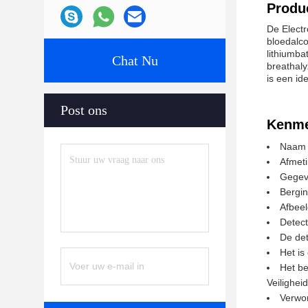
Produc
De Electr
bloedalco
lithiumba
Chat Nu
breathaly
is een id
Post ons
Kenme
Naam v
Afmeti
Gegev
Bergi
Afbeel
Detect
De det
Het is
Het be
Veiligheid
Verwor