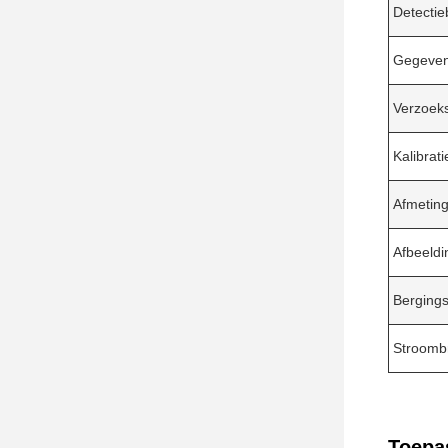
Detectie
Gegeven
Verzoek
Kalibrat
Afmetin
Afbeeldi
Berging
Stroomb
Toepa