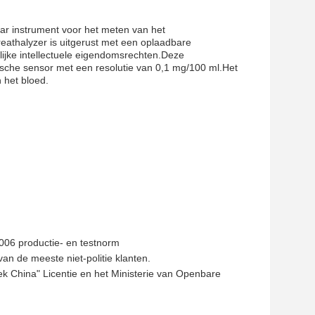
ar instrument voor het meten van het
eathalyzer is uitgerust met een oplaadbare
elijke intellectuele eigendomsrechten.Deze
ische sensor met een resolutie van 0,1 mg/100 ml.Het
n het bloed.
006 productie- en testnorm
n de meeste niet-politie klanten.
ek China" Licentie en het Ministerie van Openbare