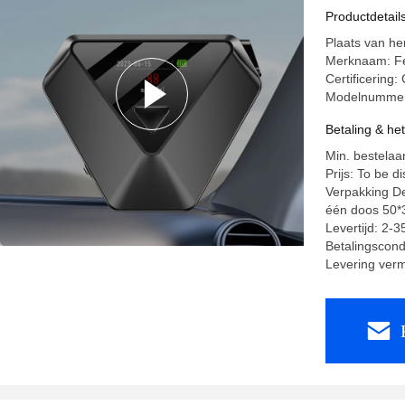
Productdetail
Plaats van he
Merknaam: F
Certificerin
Modelnummer:
Betaling & he
Min. bestelaan
Prijs: To be d
Verpakking De
één doos 50*
Levertijd: 2-
Betalingscondi
Levering ver