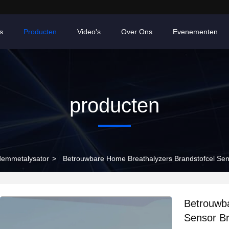
s
Producten
Video's
Over Ons
Evenementen
producten
demmetalysator
>
Betrouwbare Home Breathalyzers Brandstofcel Sen
Betrouwba
Sensor Br