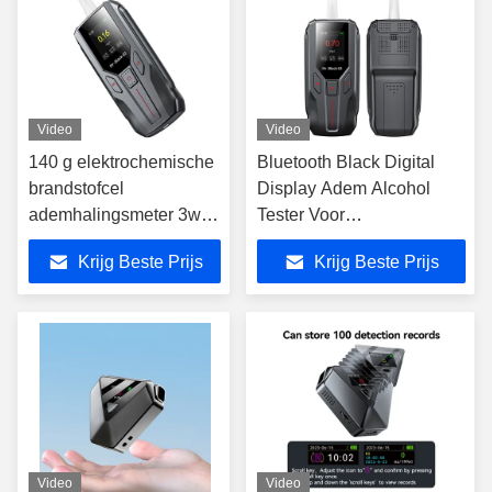
Video
Video
140 g elektrochemische
Bluetooth Black Digital
brandstofcel
Display Adem Alcohol
ademhalingsmeter 3w
Tester Voor
opslag records voor
Bedrijfsgebruik
Krijg Beste Prijs
Krijg Beste Prijs
overheid gebruik
Video
Video