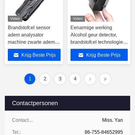
Video
Video
Brandstofcel sensor
Eenarmige werking
adem analysator
Alcohol geur detector,
machine zwarte adem
brandstofcel technologie
test machine voor
Breathalyzer
Krijg Beste Prijs
Krijg Beste Prijs
alcohol
1
2
3
4
Contactpersonen
Contactpersonen:
Miss. Yan
Tel.:
86-755-84652995