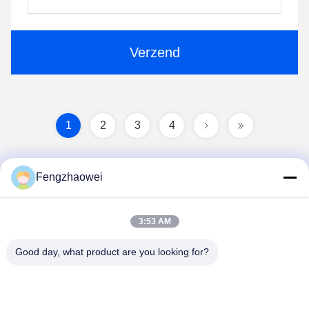
Verzend
1
2
3
4
Fengzhaowei
3:53 AM
Good day, what product are you looking for?
Shenzhen Fengzhaowei Technology Co.,Ltd
zhaowei0012022@163.com