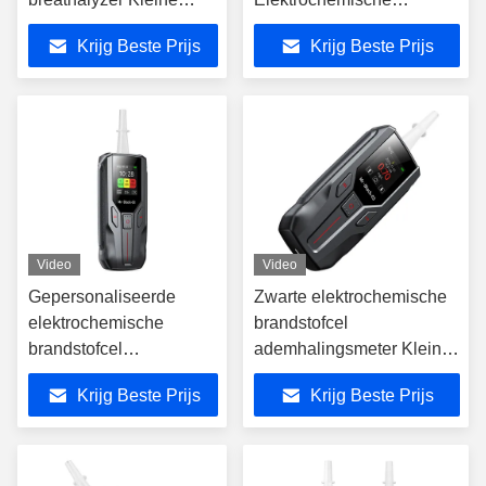
grootte Mr Zwart 3
brandstofcel sensor
Krijg Beste Prijs
Krijg Beste Prijs
Video
Video
Gepersonaliseerde
Zwarte elektrochemische
elektrochemische
brandstofcel
brandstofcel
ademhalingsmeter Kleine
ademhalingsmeter
maat met lithiumbatterie
Krijg Beste Prijs
Krijg Beste Prijs
alcohol detector