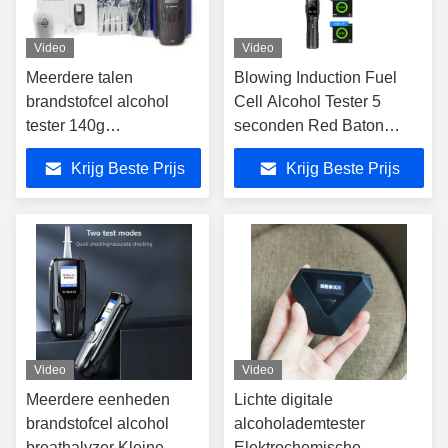
Video
Video
Meerdere talen
Blowing Induction Fuel
brandstofcel alcohol
Cell Alcohol Tester 5
tester 140g
seconden Red Baton
138mmX68mmX30mm
Breathalyzer BJL3
Krijg Beste Prijs
Krijg Beste Prijs
Mr Black 3
Video
Video
Meerdere eenheden
Lichte digitale
brandstofcel alcohol
alcoholademtester
breathalyzer Kleine
Elektrochemische