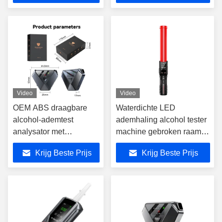
brandstofcel
ademhalingsmeter
Video
Video
OEM ABS draagbare
Waterdichte LED
alcohol-ademtest
ademhaling alcohol tester
analysator met
machine gebroken raam
elektrochemische
rode stok
Krijg Beste Prijs
Krijg Beste Prijs
brandstofcel alcohol
ademhalingsmeter
sensor