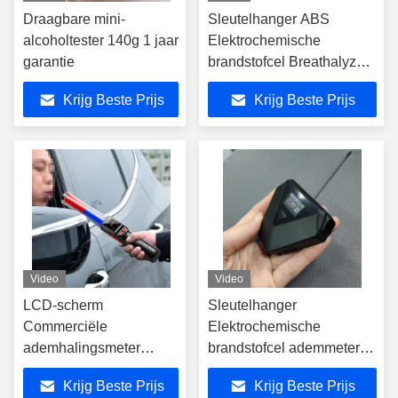
Draagbare mini-
Sleutelhanger ABS
alcoholtester 140g 1 jaar
Elektrochemische
garantie
brandstofcel Breathalyzer
Alcohol Tester Voor
Krijg Beste Prijs
Krijg Beste Prijs
Persoonlijke Testing
Video
Video
LCD-scherm
Sleutelhanger
Commerciële
Elektrochemische
ademhalingsmeter
brandstofcel ademmeter
Baton Type
voor alcohol detectie
Krijg Beste Prijs
Krijg Beste Prijs
Elektrochemische