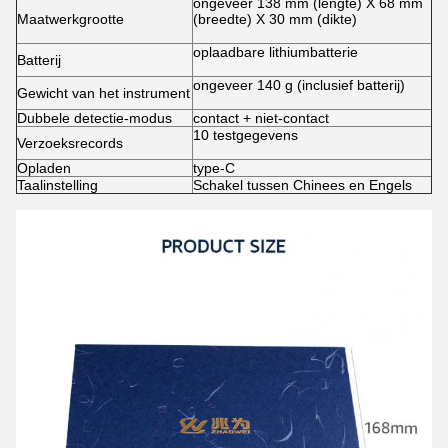
ongeveer 138 mm (lengte) X 68 mm
Maatwerkgrootte
(breedte) X 30 mm (dikte)
oplaadbare lithiumbatterie
Batterij
ongeveer 140 g (inclusief batterij)
Gewicht van het instrument
Dubbele detectie-modus
contact + niet-contact
10 testgegevens
Verzoeksrecords
Opladen
type-C
Taalinstelling
Schakel tussen Chinees en Engels