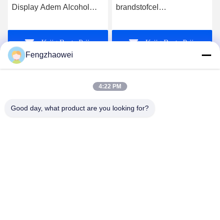
Display Adem Alcohol
brandstofcel
Tester Voor
ademhalingsmeter 3w
Bedrijfsgebruik
opslag records voor
Krijg Beste Prijs
Krijg Beste Prijs
overheid gebruik
Fengzhaowei
4:22 PM
Good day, what product are you looking for?
Shenzhen Fengzhaowei Technology Co.,Ltd
zhaowei0012022@163.com
86-755-84652995
2/F, NO.A4 BILDING, HEKAN INDUSTRIALE ZONE, WHE
ROAD, BANTIAN TOWN LONGGANG DISTRICT
SHENZHEN, GUANGDONG, CHINA