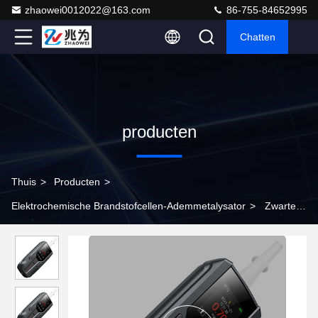
zhaowei0012022@163.com
86-755-84652995
Chatten
producten
Thuis
>
Producten
>
Elektrochemische Brandstofcellen-Ademmetalysator
>
Zwarte
elektrochemische brandstofcel ademhalingsmeter Kleine maat
met lithiumbatterie