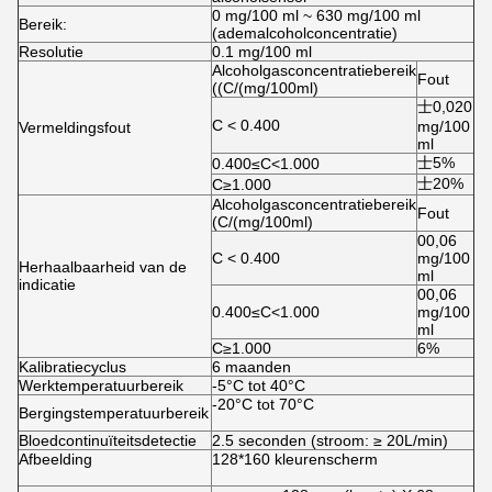
0 mg/100 ml ~ 630 mg/100 ml
Bereik:
(ademalcoholconcentratie)
Resolutie
0.1 mg/100 ml
Alcoholgasconcentratiebereik
Fout
((C/(mg/100ml)
士0,020
C < 0.400
mg/100
Vermeldingsfout
ml
士5%
0.400≤C<1.000
士20%
C≥1.000
Alcoholgasconcentratiebereik
Fout
(C/(mg/100ml)
00,06
C < 0.400
mg/100
Herhaalbaarheid van de
ml
indicatie
00,06
0.400≤C<1.000
mg/100
ml
C≥1.000
6%
Kalibratiecyclus
6 maanden
Werktemperatuurbereik
-5°C tot 40°C
-20°C tot 70°C
Bergingstemperatuurbereik
Bloedcontinuïteitsdetectie
2.5 seconden (stroom: ≥ 20L/min)
Afbeelding
128*160 kleurenscherm