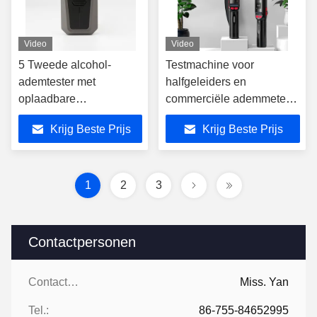
Video
Video
5 Tweede alcohol-
Testmachine voor
ademtester met
halfgeleiders en
oplaadbare
commerciële ademmeters
lithiumbatterie
Draagbare 3000-
Krijg Beste Prijs
Krijg Beste Prijs
testrecords
1
2
3
Contactpersonen
Contactpersonen:
Miss. Yan
Tel.:
86-755-84652995