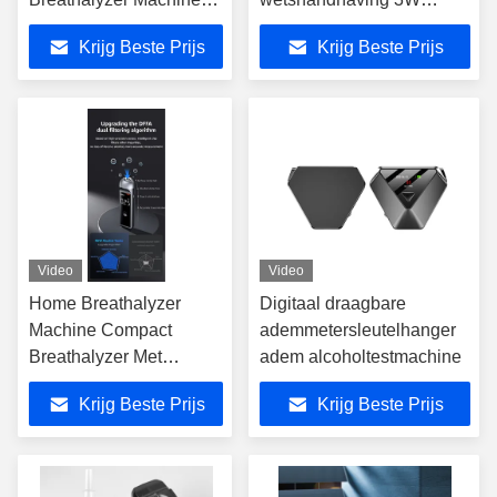
Kleine grootte
opslag
Krijg Beste Prijs
Krijg Beste Prijs
Video
Video
Home Breathalyzer
Digitaal draagbare
Machine Compact
ademmetersleutelhanger
Breathalyzer Met
adem alcoholtestmachine
Blowing Sound
Krijg Beste Prijs
Krijg Beste Prijs
Reminder