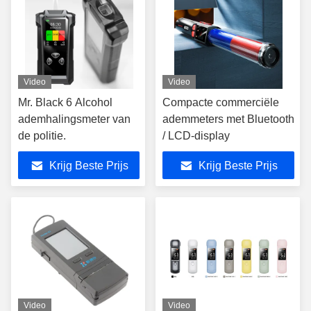
Video
Video
Mr. Black 6 Alcohol
Compacte commerciële
ademhalingsmeter van
ademmeters met Bluetooth
de politie.
/ LCD-display
Krijg Beste Prijs
Krijg Beste Prijs
Video
Video