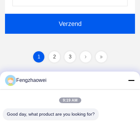
Verzend
1
2
3
Fengzhaowei
9:19 AM
Good day, what product are you looking for?
Shenzhen Fengzhaowei Technology Co.,Ltd
zhaowei0012022@163.com