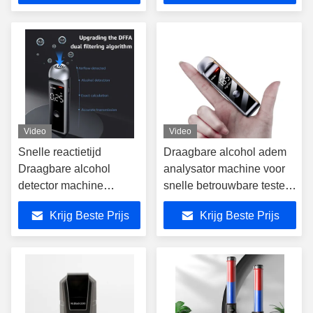
Video
Video
Snelle reactietijd
Draagbare alcohol adem
Draagbare alcohol
analysator machine voor
detector machine
snelle betrouwbare testen
lichtgewicht zak alcohol
Mr Black 1000
Krijg Beste Prijs
Krijg Beste Prijs
adem tester Mr zwart
1000