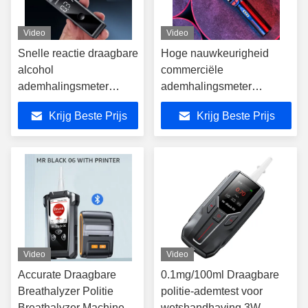
Video
Video
Snelle reactie draagbare
Hoge nauwkeurigheid
alcohol
commerciële
ademhalingsmeter
ademhalingsmeter
machine met LCD-
machine 240g 3000 test
Krijg Beste Prijs
Krijg Beste Prijs
scherm
records
Video
Video
Accurate Draagbare
0.1mg/100ml Draagbare
Breathalyzer Politie
politie-ademtest voor
Breathalyzer Machine
wetshandhaving 3W