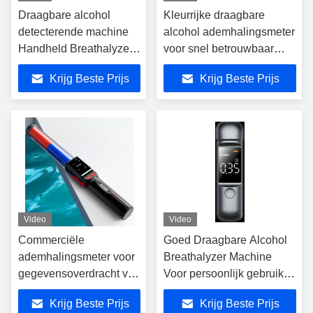
Draagbare alcohol
Kleurrijke draagbare
detecterende machine
alcohol ademhalingsmeter
Handheld Breathalyzer
voor snel betrouwbaar
Machine
testen XJ1000
Krijg Beste Prijs
Krijg Beste Prijs
Video
Video
Commerciële
Goed Draagbare Alcohol
ademhalingsmeter voor
Breathalyzer Machine
gegevensoverdracht van
Voor persoonlijk gebruik
type C voor 0-400
Testen XJ1000
Krijg Beste Prijs
Krijg Beste Prijs
mg/100 ml