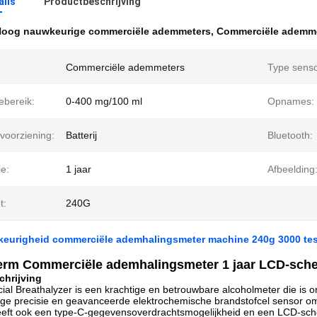
ails
Productbeschrijving
oog nauwkeurige commerciële ademmeters
,
Commerciële ademme
Commerciële ademmeters
Type senso
ebereik:
0-400 mg/100 ml
Opnames:
voorziening:
Batterij
Bluetooth:
e:
1 jaar
Afbeelding
t:
240G
eurigheid commerciële ademhalingsmeter machine 240g 3000 tes
rm Commerciële ademhalingsmeter 1 jaar LCD-sche
chrijving
l Breathalyzer is een krachtige en betrouwbare alcoholmeter die is o
oge precisie en geavanceerde elektrochemische brandstofcel sensor o
eft ook een type-C-gegevensoverdrachtsmogelijkheid en een LCD-sche