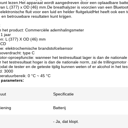
kunt lezen.Het apparaat wordt aangedreven door een oplaadbare batter
an L (377) x OD (46) mm.De breathalyzer is voorzien van een Bluetoot
lektronische fluit voor een luid en helder fluitgeluidHet heeft ook een
en betrouwbare resultaten kunt krijgen.
:
 het product: Commerciële ademhalingsmeter
 1 jaar
en: L (377) X OD (46) mm
 LCD
e: elektrochemische brandstofcelsensor
overdracht: type C
otor-oproepfunctie: wanneer het testresultaat lager is dan de nationale no
het testresultaat hoger is dan de nationale norm, zal de trillingsmotor e
dat de tester en de geteste tijdig kunnen weten of er alcohol in het test
d: 3000
eratuurbereik: 0 °C ~ 45 °C
 parameters:
buut
Specificatie
iening
Batterij
- Ja, dat klopt.