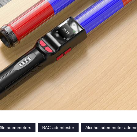
ële ademmeters
BAC-ademtester
Alcohol ademmeter adem