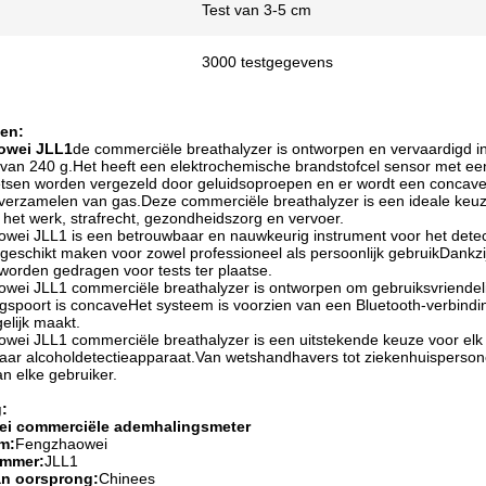
Test van 3-5 cm
3000 testgegevens
en:
owei JLL1
de commerciële breathalyzer is ontworpen en vervaardigd 
van 240 g.Het heeft een elektrochemische brandstofcel sensor met een 
oetsen worden vergezeld door geluidsoproepen en er wordt een concav
 verzamelen van gas.Deze commerciële breathalyzer is een ideale keuz
p het werk, strafrecht, gezondheidszorg en vervoer.
wei JLL1 is een betrouwbaar en nauwkeurig instrument voor het detec
geschikt maken voor zowel professioneel als persoonlijk gebruikDankzij
worden gedragen voor tests ter plaatse.
wei JLL1 commerciële breathalyzer is ontworpen om gebruiksvriendeli
spoort is concaveHet systeem is voorzien van een Bluetooth-verbindin
elijk maakt.
ei JLL1 commerciële breathalyzer is een uitstekende keuze voor elk b
ar alcoholdetectieapparaat.Van wetshandhavers tot ziekenhuispersone
n elke gebruiker.
:
i commerciële ademhalingsmeter
m:
Fengzhaowei
mmer:
JLL1
an oorsprong:
Chinees