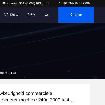
zhaowei0012022@163.com
86-755-84652995
VR-Show
Chatten
Dutch
st records
wkeurigheid commerciële
ngsmeter machine 240g 3000 test