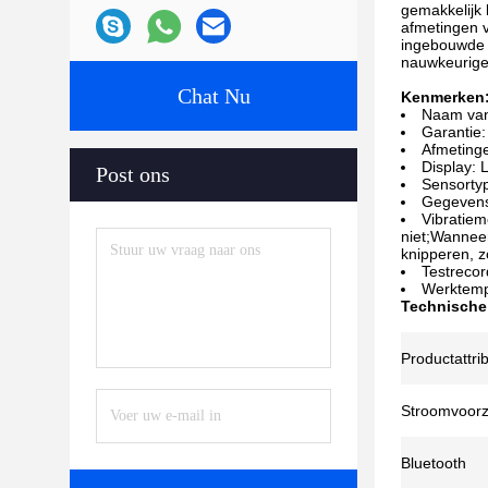
gemakkelijk 
afmetingen v
ingebouwde e
nauwkeurige 
Chat Nu
Kenmerken
Naam van
Garantie:
Afmeting
Display:
Post ons
Sensortyp
Gegevens
Vibratiem
niet;Wanneer 
knipperen, zo
Testrecor
Werktemp
Technische
Productattri
Stroomvoorz
Bluetooth