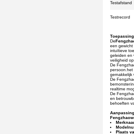
Testafstand
Testrecord
Toepassing
De
Fengzha
een gewicht 
intuïtieve t
geleiden en
veiligheid o
De Fengzhao
persoon.het 
gemakkelijk 
De Fengzhao
bemonstering
realtime mog
De Fengzhaow
en betrouwba
behoeften va
Aanpassing
Fengzhaowe
Merknaa
Modelnu
Plaats v