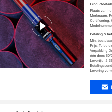
records
Productdetail
Plaats van he
Merknaam: F
Certificerin
Modelnummer
Betaling & he
Min. bestelaan
Prijs: To be d
Verpakking De
één doos 50*
Levertijd: 2-
Betalingscondi
Levering ver