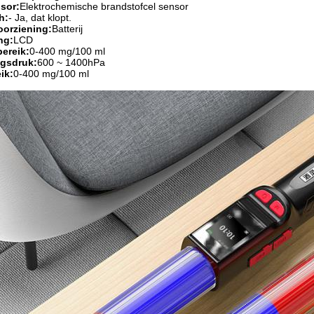
sor:
Elektrochemische brandstofcel sensor
h:
- Ja, dat klopt.
orziening:
Batterij
ng:
LCD
bereik:
0-400 mg/100 ml
gsdruk:
600 ~ 1400hPa
ik:
0-400 mg/100 ml