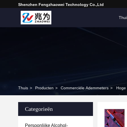
Shenzhen Fengzhaowei Technology Co.,Ltd
Thui
Thuis
>
Producten
>
Commerciële Ademmeters
>
Hoge 
Categorieën
Persoonlijke Alcohol-