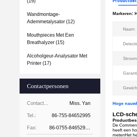
(19)
Productdet
Markeren:
H
Wandmontage-
Ademmetalysator
(12)
Naam:
Mouthpieces Met Een
Breathalyzer
(15)
Detecti
Alcoholgeur-Analysator Met
Stroom
Printer
(17)
Garanti
Contactpersonen
Gewich
Contactpersonen:
Miss. Yan
Hoge nauwk
LCD-sche
Tel.:
86-755-84652995
Productbes
De Commercia
Fax:
86-0755-84652995
heeft een h
metenHet he