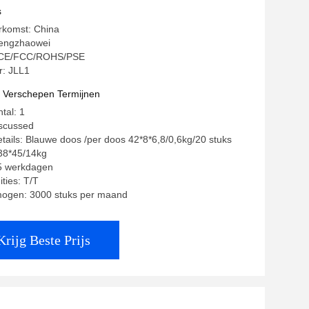
s
rkomst: China
engzhaowei
g: CE/FCC/ROHS/PSE
: JLL1
t Verschepen Termijnen
tal: 1
iscussed
tails: Blauwe doos /per doos 42*8*6,8/0,6kg/20 stuks
38*45/14kg
35 werkdagen
ties: T/T
mogen: 3000 stuks per maand
Krijg Beste Prijs