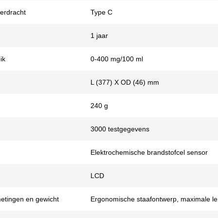
erdracht
Type C
1 jaar
ik
0-400 mg/100 ml
L (377) X OD (46) mm
240 g
3000 testgegevens
Elektrochemische brandstofcel sensor
LCD
fmetingen en gewicht
Ergonomische staafontwerp, maximale l