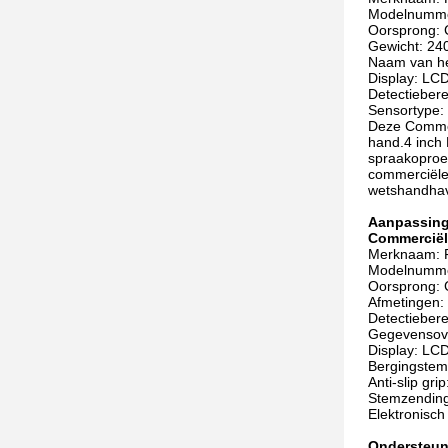
Modelnumme
Oorsprong: 
Gewicht: 24
Naam van he
Display: LC
Detectieber
Sensortype: 
Deze Commerc
hand.4 inch
spraakoproep
commerciële 
wetshandhavi
Aanpassing
Commerciël
Merknaam: 
Modelnumme
Oorsprong: 
Afmetingen:
Detectieber
Gegevensove
Display: LC
Bergingstem
Anti-slip gri
Stemzending
Elektronisch 
Ondersteun