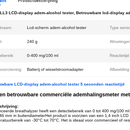
ails
Productbeschrijving
LL3 LCD-display adem-alcohol tester
,
Betrouwbare lcd-display ad
tnaam:
Lcd-scherm adem-alcohol tester
Type senso
t:
240 g
Afmetingen
ebereik:
0-400 mg/100 ml
Reactietijd:
voorziening:
Batterij of wisselstroomadapter
Afbeelding
wbare LCD-display adem-alcohol tester 5 seconden reactietijd
 en betrouwbare commerciële ademhalingsmeter met 
hrijving:
eerde breathalyzer heeft een detectiebereik van 0 tot 400 mg/100 ml
n 46 mm in buitendiameterHet product is voorzien van een 1,4 inch L
atuurbereik van -30°C tot 70°C. Het is ideaal voor commercieel of res