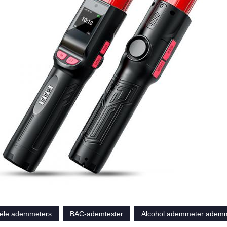
ële ademmeters
BAC-ademtester
Alcohol ademmeter adem