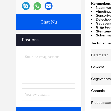
Kenmerken
Naam van
Afmeting
Sensortyp
Detectieb
Chat Nu
Gegevenso
Grijp teg
Stemzen
Schermw
Post ons
Technische
Parameter
Gewicht
Gegevensov
Garantie
Productnaa