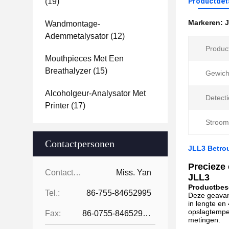
(19)
Productdet
Markeren:
J
Wandmontage-
Ademmetalysator
(12)
Produc
Mouthpieces Met Een
Breathalyzer
(15)
Gewich
Alcoholgeur-Analysator Met
Detecti
Printer
(17)
Stroom
Contactpersonen
JLL3 Betrou
Precieze
Contactpersonen:
Miss. Yan
JLL3
Productbesc
Tel.:
86-755-84652995
Deze geavanc
in lengte e
opslagtemper
Fax:
86-0755-84652995
metingen.