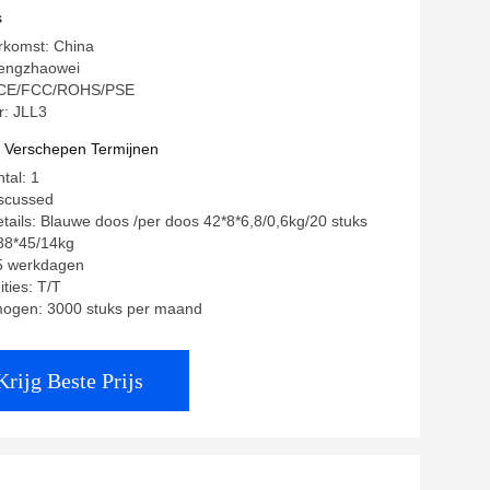
s
rkomst: China
engzhaowei
g: CE/FCC/ROHS/PSE
: JLL3
t Verschepen Termijnen
tal: 1
iscussed
tails: Blauwe doos /per doos 42*8*6,8/0,6kg/20 stuks
38*45/14kg
35 werkdagen
ties: T/T
mogen: 3000 stuks per maand
Krijg Beste Prijs