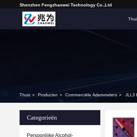
Shenzhen Fengzhaowei Technology Co.,Ltd
Thui
Thuis
>
Producten
>
Commerciële Ademmeters
>
JLL3 
Categorieën
Persoonlijke Alcohol-