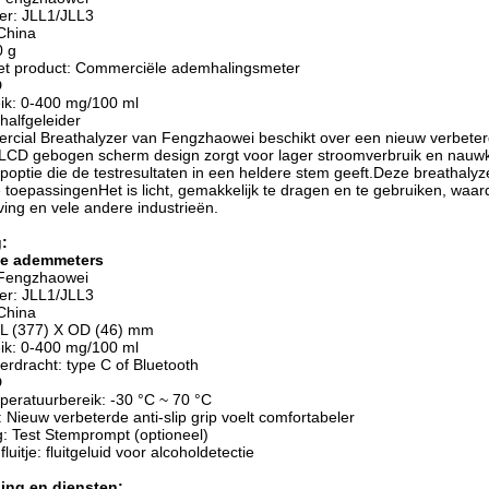
r: JLL1/JLL3
China
0 g
t product: Commerciële ademhalingsmeter
D
eik: 0-400 mg/100 ml
halfgeleider
ial Breathalyzer van Fengzhaowei beschikt over een nieuw verbeterde 
 LCD gebogen scherm design zorgt voor lager stroomverbruik en nauwk
optie die de testresultaten in een heldere stem geeft.Deze breathalyz
toepassingenHet is licht, gemakkelijk te dragen en te gebruiken, waard
ng en vele andere industrieën.
:
e ademmeters
Fengzhaowei
r: JLL1/JLL3
China
 L (377) X OD (46) mm
eik: 0-400 mg/100 ml
rdracht: type C of Bluetooth
D
peratuurbereik: -30 °C ~ 70 °C
p: Nieuw verbeterde anti-slip grip voelt comfortabeler
: Test Stemprompt (optioneel)
fluitje: fluitgeluid voor alcoholdetectie
ing en diensten: