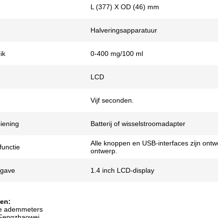
L (377) X OD (46) mm
Halveringsapparatuur
ik
0-400 mg/100 ml
LCD
Vijf seconden.
iening
Batterij of wisselstroomadapter
Alle knoppen en USB-interfaces zijn ont
functie
ontwerp.
gave
1.4 inch LCD-display
en:
e ademmeters
Fengzhaowei