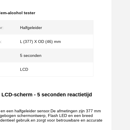
em-alcohol tester
r:
Halfgeleider
:
L (377) X OD (46) mm
5 seconden
:
LCD
LCD-scherm - 5 seconden reactietijd
 en een halfgeleider sensor.De afmetingen zijn 377 mm
CD gebogen schermontwerp, Flash LED en een breed
identieel gebruik.en zorgt voor betrouwbare en accurate