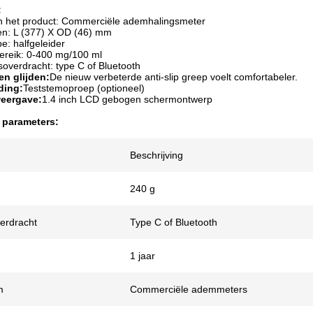
:
 het product: Commerciële ademhalingsmeter
en: L (377) X OD (46) mm
e: halfgeleider
ereik: 0-400 mg/100 ml
verdracht: type C of Bluetooth
en glijden:
De nieuw verbeterde anti-slip greep voelt comfortabeler.
ding:
Teststemoproep (optioneel)
eergave:
1.4 inch LCD gebogen schermontwerp
 parameters:
Beschrijving
240 g
erdracht
Type C of Bluetooth
1 jaar
m
Commerciële ademmeters