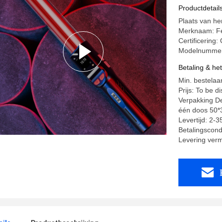
Productdetail
Plaats van he
Merknaam: F
Certificerin
Modelnummer
Betaling & he
Min. bestelaan
Prijs: To be d
Verpakking De
één doos 50*
Levertijd: 2-
Betalingscondi
Levering ver