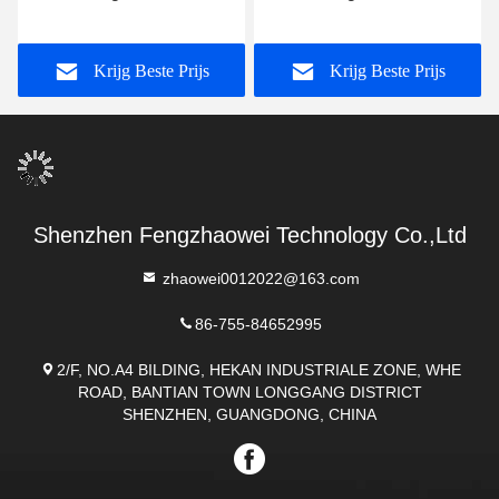
mondstukken
wegwerpmuurstukken
Ergonomisch ontwerp
Certificering voor contact
Krijg Beste Prijs
Krijg Beste Prijs
voor chemische
met voedsel
toepassingen
Shenzhen Fengzhaowei Technology Co.,Ltd
zhaowei0012022@163.com
86-755-84652995
2/F, NO.A4 BILDING, HEKAN INDUSTRIALE ZONE, WHE
ROAD, BANTIAN TOWN LONGGANG DISTRICT
SHENZHEN, GUANGDONG, CHINA