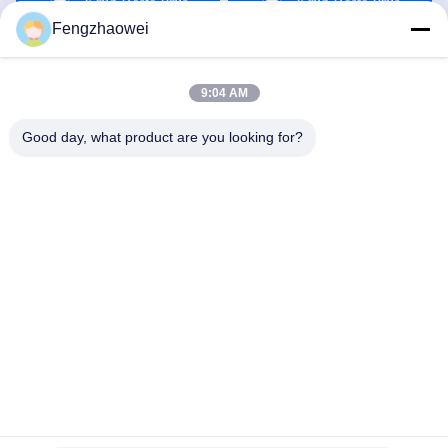
Krijg Beste Prijs
Krijg Beste Prijs
Fengzhaowei
9:04 AM
Good day, what product are you looking for?
Shenzhen Fengzhaowei Technology Co.,Ltd
zhaowei0012022@163.com
86-755-84652995
2/F, NO.A4 BILDING, HEKAN INDUSTRIALE ZONE, WHE
ROAD, BANTIAN TOWN LONGGANG DISTRICT
SHENZHEN, GUANGDONG, CHINA
De Goede Kwaliteit van China Persoonlijke alcohol-
ademtester Leverancier. Copyright © 2023-2026 Shenzhen