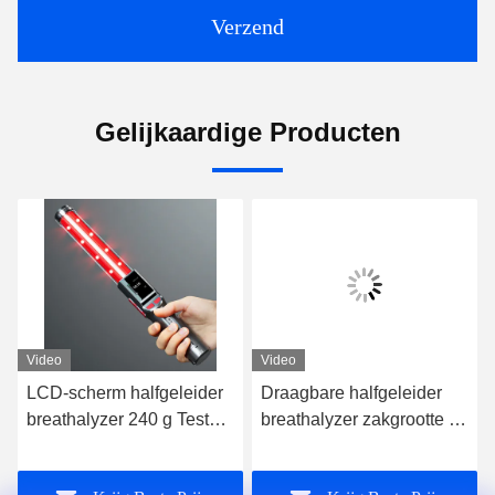
Verzend
Gelijkaardige Producten
Video
Video
LCD-scherm halfgeleider
Draagbare halfgeleider
breathalyzer 240 g Test
breathalyzer zakgrootte Mr
afstand 3-5 cm inclusief
Black1000 zeer
batterij
nauwkeurig