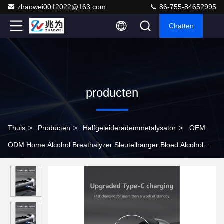
zhaowei0012022@163.com
86-755-84652995
Chatten
producten
Thuis
>
Producten
>
Halfgeleiderademmetalysator
>
OEM
ODM Home Alcohol Breathalyzer Sleutelhanger Bloed Alcohol
Detector Mr black1000