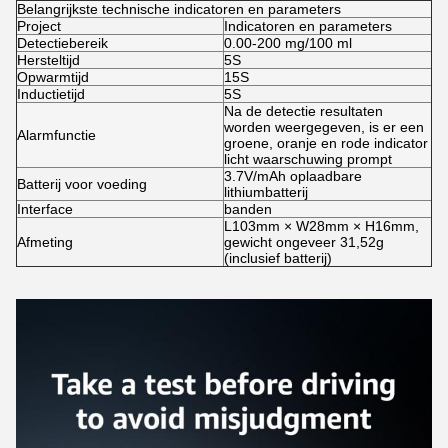
Belangrijkste technische indicatoren en parameters
Project
Indicatoren en parameters
Detectiebereik
0.00-200 mg/100 ml
Hersteltijd
5S
Opwarmtijd
15S
Inductietijd
5S
Na de detectie resultaten
worden weergegeven, is er een
Alarmfunctie
groene, oranje en rode indicator
licht waarschuwing prompt
3.7V/mAh oplaadbare
Batterij voor voeding
lithiumbatterij
Interface
banden
L103mm × W28mm × H16mm,
Afmeting
gewicht ongeveer 31,52g
(inclusief batterij)