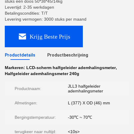
stuks één doos 50*38*45/14kg
Levertijd: 2-35 werkdagen
Betalingscondities: T/T
Levering vermogen: 3000 stuks per maand
Krijg Beste Prijs
Productdetails
Productbeschrijving
Markeren:
LCD-scherm halfgeleider ademhalingsmeter
,
Halfgeleider ademhalingsmeter 240g
JLL3 halfgeleider
Productnaam:
ademhalingsmeter
Afmetingen:
L (377) X OD (46) mm
Bergingstemperatuur:
-30℃ ~ 70℃
terugkeer naar nultijd:
<10s>