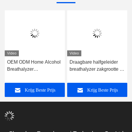
Video
Video
OEM ODM Home Alcohol
Draagbare halfgeleider
Breathalyzer
breathalyzer zakgrootte Mr
Sleutelhanger Bloed
Black1000 zeer
Alcohol Detector Mr
nauwkeurig
Krijg Beste Prijs
Krijg Beste Prijs
black1000