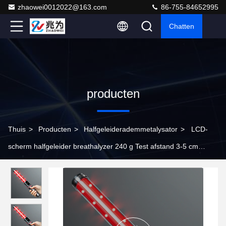
zhaowei0012022@163.com
86-755-84652995
Chatten
producten
Thuis
>
Producten
>
Halfgeleiderademmetalysator
>
LCD-
scherm halfgeleider breathalyzer 240 g Test afstand 3-5 cm
inclusief batterij