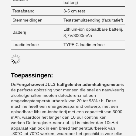
batterij)
Testafstand
3-5 cm test
Stemmeldingen
Teststemuitzending (facultatief)
Lithium-ion oplaadbare batterij,
Batterij
3,7V/3000mAh
Laadinterface
TYPE C laadinterface
Toepassingen:
De
Fengzhaowei JLL3 halfgeleider ademhalingsmeter
is
de perfecte oplossing voor mensen die snel en nauwkeurig
alcoholgehalten moeten detecteren.met een
omgevingstemperatuurbereik van 20 tot 98% r.h. Deze
machine heeft een energiebesparend ontwerp, met een
oplaadbare lithium-ionbatterij met een capaciteit van 3000
mAh, waardoor het langer dan 10 uur continu kan
werken.De terugkeer-naar-nul-tijd is minder dan 10sHet
apparaat kan ook in een breed temperatuurbereik van
-30°C tot 70°C werken, waardoor het geschikt is voor elke