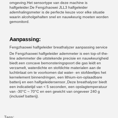
omgeving.Het sensortype van deze machine is
halfgeleider.De Fengzhaowei JLL3 halfgeleider
ademhalingsmeter is de perfecte keuze voor elke situatie
waarin alcoholgehalten snel en nauwkeurig moeten worden
gemonitord.
Aanpassing:
Fengzhaowei halfgeleider breathalyzer aanpassing service
De Fengzhaowei halfgeleider ademmeter is een top-of-the-
line ademmeter die uitstekende precisie en nauwkeurigheid
biedt.een concave bemonsteringspoort die gas leidt en
verzamelt, waterdichte en stofdichte materialen aan de
luchtinlaat om te voorkomen dat water- en stofdeeltjes het
kernelement binnendringen, een lithium-ion-oplaadbare
batterij en een halfgeleidersensor.,Deze breathalyzer biedt
een indicatietijd van < 5 seconden, een opslagtemperatuur
van -30°C ~ 70°C en een gewicht van ongeveer 240 g
(inclusief batterij).
Tags: