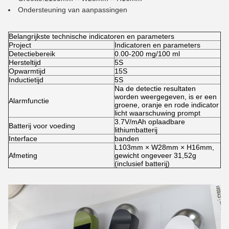
Ondersteuning van aanpassingen
Belangrijkste technische indicatoren en parameters
Project
Indicatoren en parameters
Detectiebereik
0.00-200 mg/100 ml
Hersteltijd
5S
Opwarmtijd
15S
Inductietijd
5S
Na de detectie resultaten
worden weergegeven, is er een
Alarmfunctie
groene, oranje en rode indicator
licht waarschuwing prompt
3.7V/mAh oplaadbare
Batterij voor voeding
lithiumbatterij
Interface
banden
L103mm × W28mm × H16mm,
Afmeting
gewicht ongeveer 31,52g
(inclusief batterij)