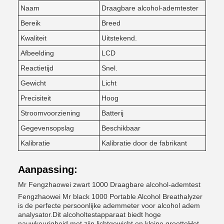
Naam
Draagbare alcohol-ademtester
Bereik
Breed
Kwaliteit
Uitstekend.
Afbeelding
LCD
Reactietijd
Snel.
Gewicht
Licht
Precisiteit
Hoog
Stroomvoorziening
Batterij
Gegevensopslag
Beschikbaar
Kalibratie
Kalibratie door de fabrikant
Aanpassing:
Mr Fengzhaowei zwart 1000 Draagbare alcohol-ademtest
Fengzhaowei Mr black 1000 Portable Alcohol Breathalyzer
is de perfecte persoonlijke ademmeter voor alcohol adem
analysator.Dit alcoholtestapparaat biedt hoge
nauwkeurigheid met zijn lichtgewicht en kleine grootteHet