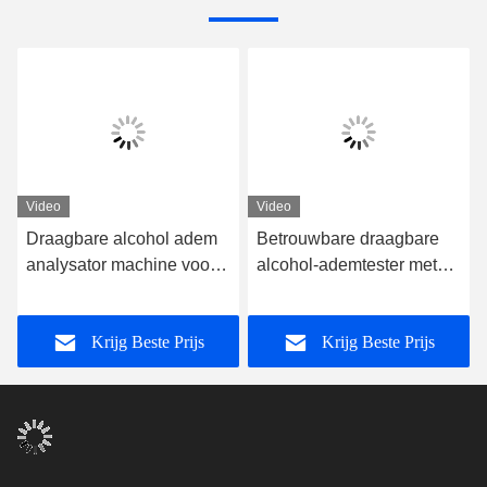
Video
Video
Draagbare alcohol adem
Betrouwbare draagbare
analysator machine voor
alcohol-ademtester met
snelle betrouwbare testen
elektrochemische sensor
Mr Black 1000
Krijg Beste Prijs
Krijg Beste Prijs