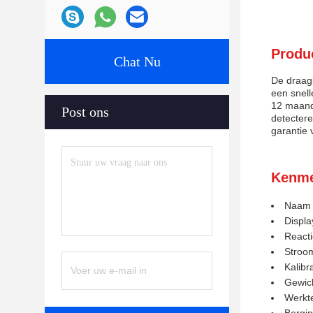
Produc
Chat Nu
De draagb
een snell
12 maand
Post ons
detecter
garantie 
Kenme
Naam 
Displa
Reacti
Stroom
Kalibr
Gewich
Werkte