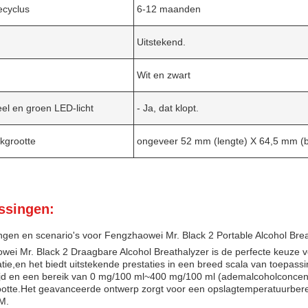
iecyclus
6-12 maanden
Uitstekend.
Wit en zwart
el en groen LED-licht
- Ja, dat klopt.
kgrootte
ongeveer 52 mm (lengte) X 64,5 mm (b
ssingen:
gen en scenario's voor Fengzhaowei Mr. Black 2 Portable Alcohol Bre
ei Mr. Black 2 Draagbare Alcohol Breathalyzer is de perfecte keuze 
tie,en het biedt uitstekende prestaties in een breed scala van toepassi
jd en een bereik van 0 mg/100 ml~400 mg/100 ml (ademalcoholconcentrat
rootte.Het geavanceerde ontwerp zorgt voor een opslagtemperatuurber
M.