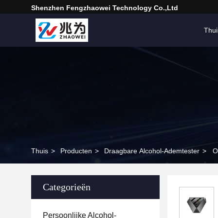
Shenzhen Fengzhaowei Technology Co.,Ltd
Thui
Thuis
>
Producten
>
Draagbare Alcohol-Ademtester
>
O
Categorieën
Persoonlijke Alcohol-