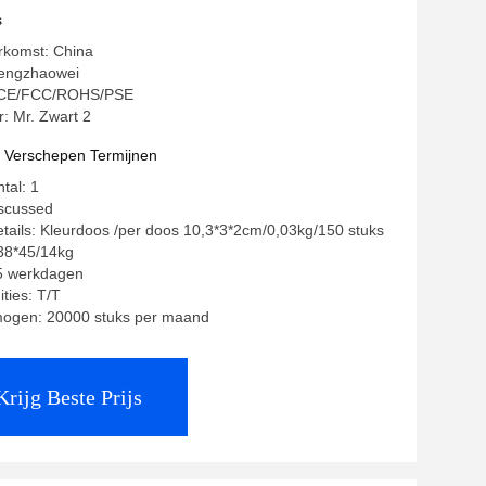
s
rkomst: China
engzhaowei
g: CE/FCC/ROHS/PSE
 Mr. Zwart 2
t Verschepen Termijnen
tal: 1
iscussed
tails: Kleurdoos /per doos 10,3*3*2cm/0,03kg/150 stuks
38*45/14kg
35 werkdagen
ties: T/T
mogen: 20000 stuks per maand
Krijg Beste Prijs