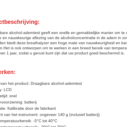
tbeschrijving:
are alcohol-ademtest geeft een snelle en gemakkelijke manier om te co
e en nauwkeurige aflezing van de alcoholconcentratie in de adem in zo
en biedt deze breathalyzer een hoge mate van nauwkeurigheid en ka
en.Het is ook ontworpen om te werken in een breed bereik van temper
van 1 jaar, zodat u gerust kunt zijn dat uw product goed beschermd is.
rken:
van het product: Draagbare alcohol-ademtest
y: LCD
etijd: snel
voorziening: batterij
atie: Kalibratie door de fabrikant
t van het instrument: ongeveer 140 g (inclusief batterij)
mperatuurbereik: -5°C tot 40°C