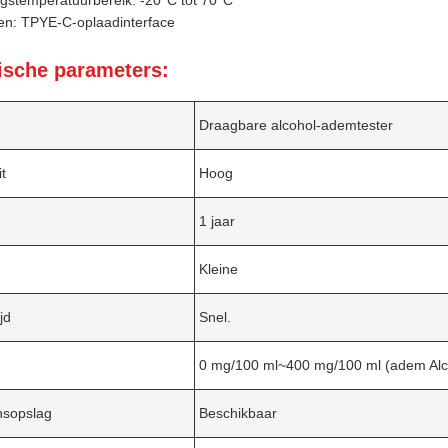
gstemperatuurbereik: -20°C tot 70°C
en: TPYE-C-oplaadinterface
ische parameters:
Draagbare alcohol-ademtester
it
Hoog
1 jaar
Kleine
jd
Snel.
0 mg/100 ml~400 mg/100 ml (adem Alco
sopslag
Beschikbaar