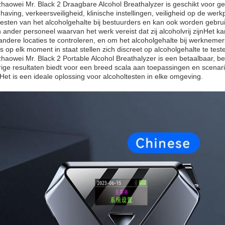
aowei Mr. Black 2 Draagbare Alcohol Breathalyzer is geschikt voor ge
aving, verkeersveiligheid, klinische instellingen, veiligheid op de werk
testen van het alcoholgehalte bij bestuurders en kan ook worden gebruik
n ander personeel waarvan het werk vereist dat zij alcoholvrij zijnHet 
andere locaties te controleren, en om het alcoholgehalte bij werkneme
s op elk moment in staat stellen zich discreet op alcoholgehalte te test
aowei Mr. Black 2 Portable Alcohol Breathalyzer is een betaalbaar, b
ge resultaten biedt voor een breed scala aan toepassingen en scenar
et is een ideale oplossing voor alcoholtesten in elke omgeving.