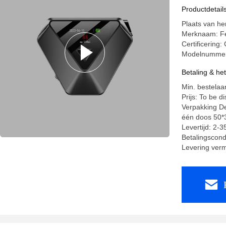
Productdetail
Plaats van he
Merknaam: F
Certificerin
Modelnummer:
Betaling & he
Min. bestelaan
Prijs: To be d
Verpakking De
één doos 50*
Levertijd: 2-
Betalingscondi
Levering ver