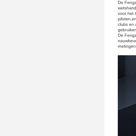
De Fengzh
wetshandh
voor het 
piloten,e
clubs en 
gebruiker
De Fengzh
nauwkeuri
metingenH