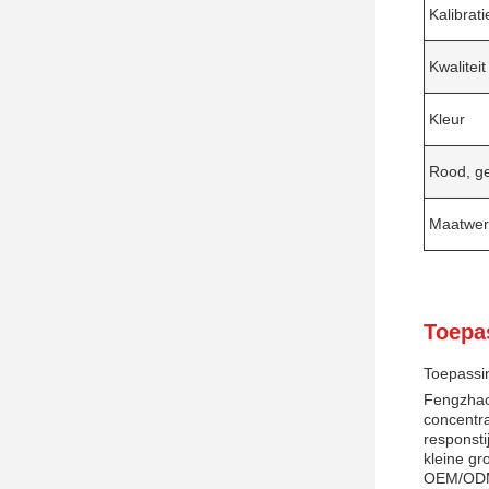
Kalibrat
Kwaliteit
Kleur
Rood, ge
Maatwer
Toepa
Toepassin
Fengzhaow
concentra
responsti
kleine g
OEM/OD