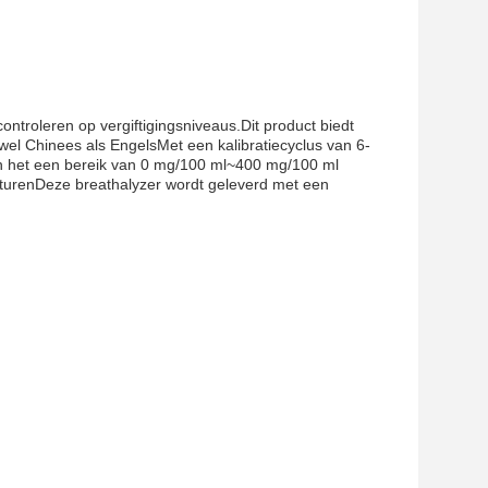
ntroleren op vergiftigingsniveaus.Dit product biedt
wel Chinees als EngelsMet een kalibratiecyclus van 6-
n het een bereik van 0 mg/100 ml~400 mg/100 ml
aturenDeze breathalyzer wordt geleverd met een