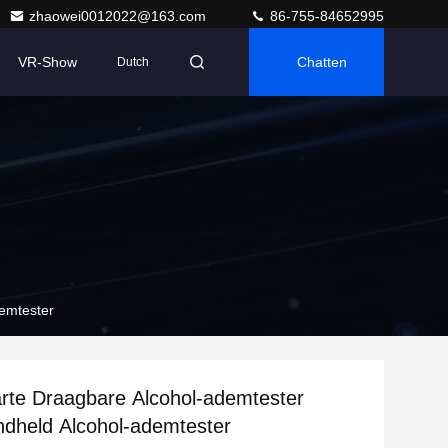
zhaowei0012022@163.com
86-755-84652995
VR-Show
Chatten
Dutch
emtester
te Draagbare Alcohol-ademtester
ndheld Alcohol-ademtester