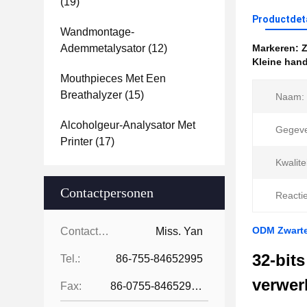
(19)
Productdet
Wandmontage-
Ademmetalysator
(12)
Markeren:
Z
Kleine han
Mouthpieces Met Een
Breathalyzer
(15)
Naam:
Alcoholgeur-Analysator Met
Gegeve
Printer
(17)
Kwalitei
Contactpersonen
Reactie
ODM Zwarte
Contactpersonen:
Miss. Yan
32-bits
Tel.:
86-755-84652995
verwer
Fax:
86-0755-84652995