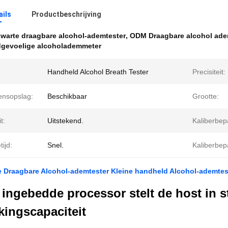
ails
Productbeschrijving
warte draagbare alcohol-ademtester
,
ODM Draagbare alcohol ade
dgevoelige alcoholademmeter
Handheld Alcohol Breath Tester
Precisiteit:
nsopslag:
Beschikbaar
Grootte:
t:
Uitstekend.
Kaliberbep
tijd:
Snel.
Kaliberbep
 Draagbare Alcohol-ademtester Kleine handheld Alcohol-ademtes
 ingebedde processor stelt de host in s
kingscapaciteit