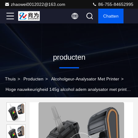
zhaowei0012022@163.com
86-755-84652995
Chatten
producten
Thuis
>
Producten
>
Alcoholgeur-Analysator Met Printer
>
Hoge nauwkeurigheid 145g alcohol adem analysator met printer
12cm * 5.7cm * 2.7cm