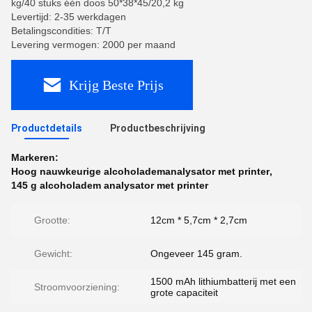
kg/40 stuks één doos 50*38*45/20,2 kg
Levertijd: 2-35 werkdagen
Betalingscondities: T/T
Levering vermogen: 2000 per maand
Krijg Beste Prijs
Productdetails
Productbeschrijving
Markeren:
Hoog nauwkeurige alcoholademanalysator met printer
,
145 g alcoholadem analysator met printer
Grootte:
12cm * 5,7cm * 2,7cm
Gewicht:
Ongeveer 145 gram.
1500 mAh lithiumbatterij met een
Stroomvoorziening:
grote capaciteit