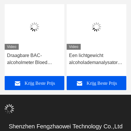
Video
Video
Draagbare BAC-
Een lichtgewicht
alcoholmeter Bloed
alcoholademanalysator
alcoholgehalte
met een printer voor het
ademhalingsmeter
opslaan van 200000
Krijg Beste Prijs
Krijg Beste Prijs
testgegevens
Shenzhen Fengzhaowei Technology Co.,Ltd