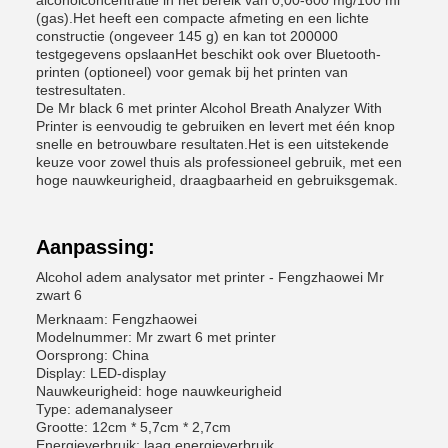
alcoholconcentratie in het bereik van 0,00-600 mg/100 ml
(gas).Het heeft een compacte afmeting en een lichte
constructie (ongeveer 145 g) en kan tot 200000
testgegevens opslaanHet beschikt ook over Bluetooth-
printen (optioneel) voor gemak bij het printen van
testresultaten.
De Mr black 6 met printer Alcohol Breath Analyzer With
Printer is eenvoudig te gebruiken en levert met één knop
snelle en betrouwbare resultaten.Het is een uitstekende
keuze voor zowel thuis als professioneel gebruik, met een
hoge nauwkeurigheid, draagbaarheid en gebruiksgemak.
Aanpassing:
Alcohol adem analysator met printer - Fengzhaowei Mr
zwart 6
Merknaam: Fengzhaowei
Modelnummer: Mr zwart 6 met printer
Oorsprong: China
Display: LED-display
Nauwkeurigheid: hoge nauwkeurigheid
Type: ademanalyseer
Grootte: 12cm * 5,7cm * 2,7cm
Energieverbruik: laag energieverbruik