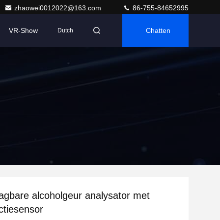
zhaowei0012022@163.com
86-755-84652995
VR-Show
Chatten
Dutch
agbare alcoholgeur analysator met
ctiesensor