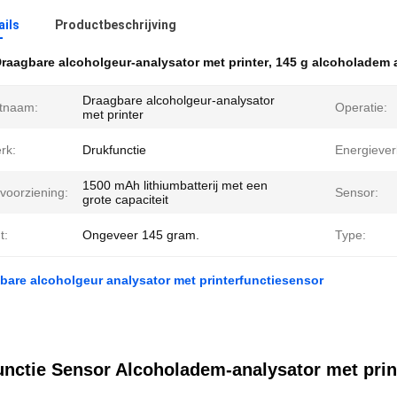
ails
Productbeschrijving
raagbare alcoholgeur-analysator met printer
,
145 g alcoholadem a
Draagbare alcoholgeur-analysator
tnaam:
Operatie:
met printer
rk:
Drukfunctie
Energiever
1500 mAh lithiumbatterij met een
voorziening:
Sensor:
grote capaciteit
t:
Ongeveer 145 gram.
Type:
bare alcoholgeur analysator met printerfunctiesensor
unctie Sensor Alcoholadem-analysator met prin