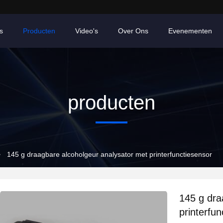
s
Producten
Video's
Over Ons
Evenementen
producten
>
145 g draagbare alcoholgeur analysator met printerfunctiesensor
145 g dra
printerfun