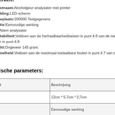
ctnaam:
Alcoholgeur-analysator met printer
lding:
LED-scherm
rplaats:
200000 Testgegevens
tie:
Eenvoudige werking
Adem analysator
abiliteit:
Voldoen aan de herhaalbaarheidseisen in punt 4.8 van de n
n in punt 4.9
ht:
Ongeveer 145 gram.
nelheid:
Voldoen aan de maximaal toelaatbare fouten in punt 4.7 van
ische parameters:
d
Beschrijving
12cm * 5,7cm * 2,7cm
Eenvoudige werking