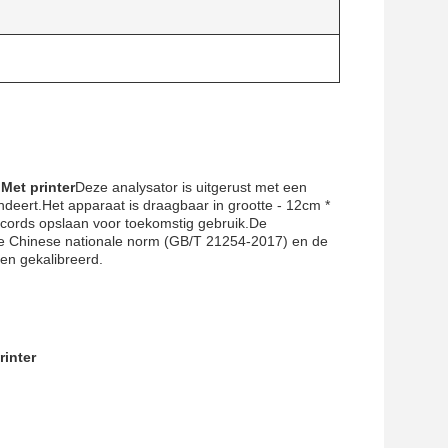
Met printer
Deze analysator is uitgerust met een
ndeert.Het apparaat is draagbaar in grootte - 12cm *
cords opslaan voor toekomstig gebruik.De
uwe Chinese nationale norm (GB/T 21254-2017) en de
den gekalibreerd.
rinter