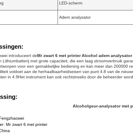
ng
LED-scherm
Adem analysator
ssingen:
wei introduceert de
Mr zwart 6 met printer Alcohol adem analysator 
Lithiumbatterij met grote capaciteit, die een laag stroomverbruik gara
ontworpen voor een gemakkelijke bediening en kan meer dan 200000 re
liteit voldoet aan de herhaalbaarheidseisen van punt 4.8 van de nie
isten in 4.9Het instrument kan ook rechtstreeks door de beheerder wor
ssing:
Alcoholgeur-analysator met p
Fengzhaowei
: Mr zwart 6 met printer
China