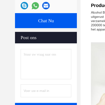
Produc
Alcohol B
uitgerust
Chat Nu
verzamel
200000 t
het appar
Post ons