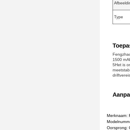
Afbeeldi
Type
Toepa
Fengzhao
1500 mAh 
5Het is 
meetstabi
driftvere
Aanpa
Merknaam: 
Modelnummer
Oorsprong: 