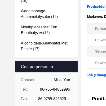
(19)
Productdet
Wandmontage-
Ademmetalysator
(12)
Markeren:
D
Mouthpieces Met Een
Produc
Breathalyzer
(15)
Drukwe
Alcoholgeur-Analysator Met
Printer
(17)
Stroom
Gewich
Contactpersonen
145 g draag
Contactpersonen:
Miss. Yan
Tel.:
86-755-84652995
Printf
Fax:
86-0755-84652995