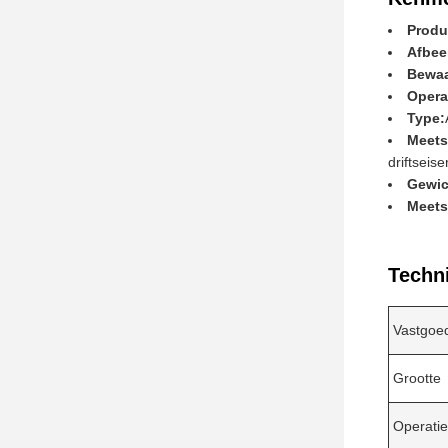
Produ
Afbee
Bewaa
Opera
Type:
Meetst
driftseise
Gewic
Meets
Techn
Vastgoe
Grootte
Operatie