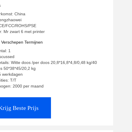
s
rkomst: China
engzhaowei
g: CE/FCC/ROHS/PSE
 Mr zwart 6 met printer
t Verschepen Termijnen
tal: 1
iscussed
tails: Witte doos /per doos 20,8*16,8*4,8/0,48 kg/40
s 50*38*45/20,2 kg
35 werkdagen
ties: T/T
mogen: 2000 per maand
Krijg Beste Prijs