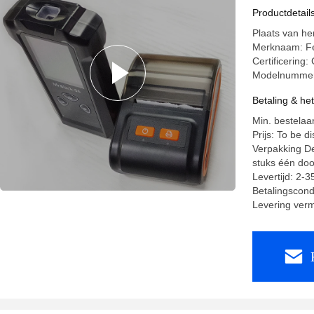
Productdetail
Plaats van he
Merknaam: F
Certificerin
Modelnummer:
Betaling & he
Min. bestelaan
Prijs: To be d
Verpakking De
stuks één doo
Levertijd: 2-
Betalingscondi
Levering ver